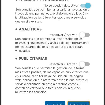
+
TÉCNICAS Y FUNCIONALES
No se pueden desactivar
Son aquellas que permiten al usuario la navegación a
través de una página web, plataforma o aplicación y
la utilización de las diferentes opciones o servicios
que en ella existan.
+
ANALÍTICAS
4/04/22 - Este año la IGP Salchichón de Vic está doblemente
representado en la Feria Alimentaria dado que, aparte de disponer de
Desactivar / Activar
un estand propio, hemos podido también estar presentes en el estand
Son aquellas que permiten al responsable de las
Catalonia Hub “Cataluña donde la comida es cultura”, que ha
mismas el seguimiento y análisis del comportamiento
organizado el Departamento de Acción Climática, Alimentación y
Agenda Rural a través de PRODECA.
de los usuarios de los sitios web a los que están
vinculadas.
En este espacio, la Federación Catalana de DOP-IGP se ha encargado
de las
catas con sello de calidad
, mediante dos sesiones diarias de
+
PUBLICITARIAS
degustaciones elaboradas con productos DOP y IGP. El excelente chef,
Desactivar / Activar
Pep Nogué, ha sido el encargado de preparar estas catas.
Son aquellas que permiten la gestión, de la forma
Así, todos los asistentes a esta feria han podido degustar, entre otros
más eficaz posible, de los espacios publicitarios que,
productos con sello de calidad europeo, nuestro Salchichón de Vic.
en su caso, el editor haya incluido en una página
web, aplicación o plataforma desde la que presta el
servicio solicitado en base a criterios como el
contenido editado o la frecuencia en la que se
muestran los anuncios.