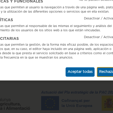
ICAS Y FUNCIONALES
las que permiten al usuario la navegación a través de una página web, plat
 y la utilización de las diferentes opciones o servicios que en ella existan.
Desactivar / Act
ÍTICAS
as que permiten al responsable de las mismas el seguimiento y análisis del
ento de los usuarios de los sitios web a los que están vinculadas.
Desactivar / Act
ICITARIAS
as que permiten la gestión, de la forma más eficaz posible, de los espacios
ios que, en su caso, el editor haya incluido en una página web, aplicación o
 desde la que presta el servicio solicitado en base a criterios como el con
la frecuencia en la que se muestran los anuncios.
Aceptar todas
Rechaza