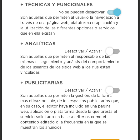
+
TÉCNICAS Y FUNCIONALES
No se pueden desactivar
Son aquellas que permiten al usuario la navegación a
través de una página web, plataforma o aplicación y
la utilización de las diferentes opciones o servicios
que en ella existan.
La IGP Salchichón de Vic participa en las degustaciones que se
+
ANALÍTICAS
harán después de los pases de los films que participan en este
festival de cine catalán, que tendrá lugar del 3 al 6 de julio, en la
Desactivar / Activar
Isola del Cine, en Roma.
Son aquellas que permiten al responsable de las
mismas el seguimiento y análisis del comportamiento
3/07/14 – Dentro de sus acciones de promoción exterior, la IGP ha
querido aprovechar esta importante muestra de cine, que cuenta con el
de los usuarios de los sitios web a los que están
apoyo de la Academia del Cine de Cataluña, para promocionar su
vinculadas.
producto, aprovechando el éxito de convocatoria de público para ver
las diferentes películas programadas de directores catalanes, algunas
+
PUBLICITARIAS
rodadas en catalán y otros en castellano.
Desactivar / Activar
Esta muestra, además de promocionar el cine catalán también quiere
Son aquellas que permiten la gestión, de la forma
dar a conocer su gastronomía, por eso después de cada pase se ofrece a
más eficaz posible, de los espacios publicitarios que,
los asistentes una pequeña degustación de productos catalanes, entre
en su caso, el editor haya incluido en una página
los cuales se encuentra el Salchichón de Vic.
web, aplicación o plataforma desde la que presta el
servicio solicitado en base a criterios como el
contenido editado o la frecuencia en la que se
muestran los anuncios.