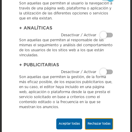
Son aquellas que permiten al usuario la navegación a
través de una página web, plataforma o aplicación y
la utilización de las diferentes opciones o servicios
que en ella existan.
+
ANALÍTICAS
Desactivar / Activar
14/07/22 – La Academia del Cine Catalán ha recuperado este jueves la
Son aquellas que permiten al responsable de las
Fiesta de verano, una de sus tradicionales citas en el ecuador del año,
mismas el seguimiento y análisis del comportamiento
que se ha celebrado en el Castillo de Montjuic. Además de presentarse
las próximas películas catalanas, se ha entregado el 9.º Premio Pepón
de los usuarios de los sitios web a los que están
Coromina en los Cines Girona.
vinculadas.
El pica-pica ha sido coordinado por la Federación Catalana de DOP y
+
PUBLICITARIAS
IGP, y el encargado de llevarlo a cabo ha sido lo gran chef Pep Nogué,
Desactivar / Activar
quien ha dado a degustar diferentes productos con sello de calidad
europeo, entre los que había nuestro Salchichón de Vic.
Son aquellas que permiten la gestión, de la forma
más eficaz posible, de los espacios publicitarios que,
en su caso, el editor haya incluido en una página
web, aplicación o plataforma desde la que presta el
servicio solicitado en base a criterios como el
contenido editado o la frecuencia en la que se
muestran los anuncios.
Aceptar todas
Rechazar todas