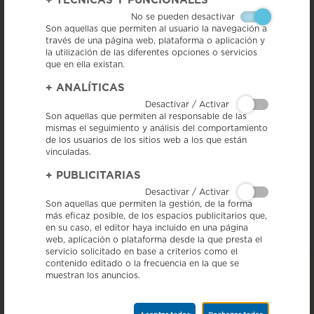
+
TÉCNICAS Y FUNCIONALES
No se pueden desactivar
Son aquellas que permiten al usuario la navegación a
través de una página web, plataforma o aplicación y
la utilización de las diferentes opciones o servicios
que en ella existan.
11/12/25 - El Salchichón de Vic ha colaborado, a través de la Federació
Catalana de DOP-IGP, en el acto “(+) Catalunya, mejor turismo”, un
+
ANALÍTICAS
encuentro estratégico celebrado en el Museo Nacional de Arte de
Catalunya (MNAC) con el objetivo de proyectar el futuro del turismo
Desactivar / Activar
catalán e impulsar un modelo más consciente, auténtico y sostenible. El
Son aquellas que permiten al responsable de las
evento, presidido por el presidente de la Generalitat de Catalunya,
mismas el seguimiento y análisis del comportamiento
Salvador Illa, ha reunido a representantes institucionales, profesionales
del sector y agentes del territorio para poner sobre la mesa los retos y
de los usuarios de los sitios web a los que están
las oportunidades que definirán el turismo de Cataluña en los próximos
vinculadas.
años.
+
PUBLICITARIAS
Al finalizar las ponencias, se ofreció a los asistentes un cóctel con
Desactivar / Activar
motivo de la designación “Cataluña, Región Mundial de la Gastronomía
2025”. Para la IGP Salchichón de Vic, la participación en este acto
Son aquellas que permiten la gestión, de la forma
representa una nueva oportunidad para poner en valor el producto, el
más eficaz posible, de los espacios publicitarios que,
territorio y el compromiso con la gastronomía catalana.
en su caso, el editor haya incluido en una página
web, aplicación o plataforma desde la que presta el
servicio solicitado en base a criterios como el
contenido editado o la frecuencia en la que se
muestran los anuncios.