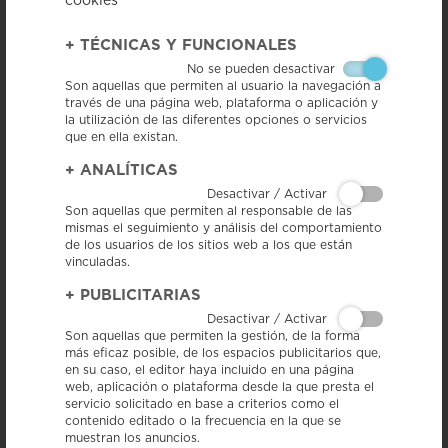
cookies
+
TÉCNICAS Y FUNCIONALES
No se pueden desactivar
Son aquellas que permiten al usuario la navegación a
través de una página web, plataforma o aplicación y
la utilización de las diferentes opciones o servicios
18/9/18 -
Miembros del Instituto de investigación alimentaria de Corea,
que en ella existan.
el Korea Food Research Institute (KFRI), y del Servicio Nacional de
Gestión de Calidad de Productos Agrícolas (NAQs) visitaron ayer la
+
ANALÍTICAS
planta de Splendid Foods, en Seva, para conocer los sistemas de calidad
de la IGP Salchichón de Vic y su proceso de elaboración y certificación.
Desactivar / Activar
Esta delegación fue acompañada de una representante del
Son aquellas que permiten al responsable de las
Departamento de Agricultura, Ganadería, Pesca y Alimentación de la
mismas el seguimiento y análisis del comportamiento
Generalitat.
de los usuarios de los sitios web a los que están
La visita se enmarca dentro de la investigación de mercado que están
vinculadas.
haciendo ambas organizaciones sobre el sistema de certificación, los
criterios que siguen y el proceso de fabricación de diferentes
+
PUBLICITARIAS
productos, de cara al desarrollo que están llevando a cabo de un
Desactivar / Activar
sistema de certificación y normas alimentarias para alimentos
tradicionales.
Son aquellas que permiten la gestión, de la forma
KFRI y NAQS están financiadas por el Gobierno coreano y se encargan
más eficaz posible, de los espacios publicitarios que,
de la certificación y la investigación en los ámbitos de alimentos,
en su caso, el editor haya incluido en una página
agricultura e industria pesquera, con el fin de continuar trabajando en el
web, aplicación o plataforma desde la que presta el
desarrollo de la industria alimentaria de su país y la calidad de vida de
servicio solicitado en base a criterios como el
los consumidores en Corea del Sur.
contenido editado o la frecuencia en la que se
muestran los anuncios.