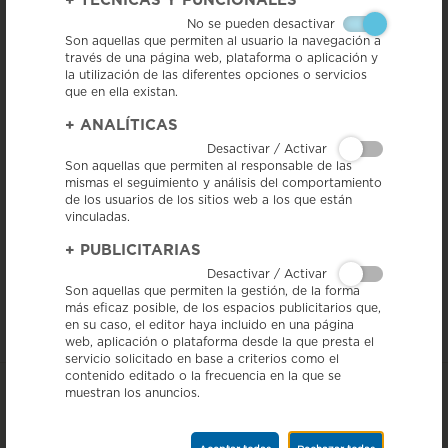
+
TÉCNICAS Y FUNCIONALES
No se pueden desactivar
Son aquellas que permiten al usuario la navegación a
través de una página web, plataforma o aplicación y
la utilización de las diferentes opciones o servicios
que en ella existan.
La Delegación del Gobierno en Alemania, junto con PRODECA, ha
estado presente con un estand institucional e informativo con material
+
ANALÍTICAS
de promoción de Cataluña en el Catalan Day, celebrado en el centro
cultural KulturMarkthalle de Berlín.
Desactivar / Activar
Son aquellas que permiten al responsable de las
Esta jornada, organizada por el Casal Català de Berlín, es un evento que
mismas el seguimiento y análisis del comportamiento
incluye actividades culturales, música, gastronomía y espacios de
promoción de la cultura catalana, y está abierto tanto a la comunidad
de los usuarios de los sitios web a los que están
catalana como al público alemán.
vinculadas.
En el estand se organizó un taller de pan con tomate para dar a conocer
+
PUBLICITARIAS
la gastronomía catalana y poner en valor productos como el aceite de
Desactivar / Activar
las cinco DOP y el Salchichón de Vic (IGP). Durante el taller, los
asistentes pudieron preparar su propio pan con tomate y,
Son aquellas que permiten la gestión, de la forma
posteriormente, disfrutar de una degustación acompañada de nuestro
más eficaz posible, de los espacios publicitarios que,
salchichón.
en su caso, el editor haya incluido en una página
web, aplicación o plataforma desde la que presta el
servicio solicitado en base a criterios como el
contenido editado o la frecuencia en la que se
muestran los anuncios.