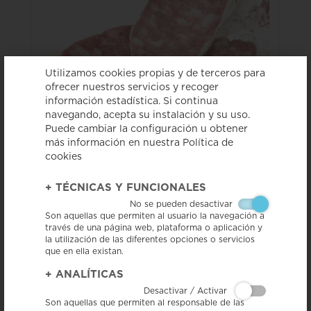
Utilizamos cookies propias y de terceros para
ofrecer nuestros servicios y recoger
información estadística. Si continua
navegando, acepta su instalación y su uso.
Puede cambiar la configuración u obtener
más información en nuestra Política de
cookies
Las primeras referencias escritas sobre el
Salchichón de Vic datan del año 1456.
+
TÉCNICAS Y FUNCIONALES
Antiguamente este producto se elaboraba en las
No se pueden desactivar
masías ubicadas en la Plana de Vic como un
Son aquellas que permiten al usuario la navegación a
método de conservación de las carnes,
través de una página web, plataforma o aplicación y
la utilización de las diferentes opciones o servicios
aprovechando las particulares características
que en ella existan.
climáticas de la zona. Con el fin de proteger este
producto ancestral sus elaboradores siempre
+
ANALÍTICAS
hemos buscado preservar el nombre, la calidad y el
Desactivar / Activar
modo de hacer tradicional.
Son aquellas que permiten al responsable de las