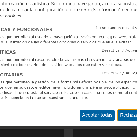
información estadística. Si continua navegando, acepta su instal
Puede cambiar la configuración u obtener más información en nu
 de cookies
No se pueden desact
ICAS Y FUNCIONALES
las que permiten al usuario la navegación a través de una página web, plat
 Salchichón de Vic se
 y la utilización de las diferentes opciones o servicios que en ella existan.
Colaboramos con la Jorna
 la campaña "El millor que
Desactivar / Act
Internacional de FECIC
ÍTICAS
as que permiten al responsable de las mismas el seguimiento y análisis del
16/07/26 – El Salchichón de V
6- El Salchichón de Vic con
ento de los usuarios de los sitios web a los que están vinculadas.
ha colaborado hoy en la Jorn
GP forma parte de la nueva
Internacional de FECIC, celeb
Desactivar / Act
ICITARIAS
 de divulgación "El millor...
el...
as que permiten la gestión, de la forma más eficaz posible, de los espacios
ios que, en su caso, el editor haya incluido en una página web, aplicación o
 desde la que presta el servicio solicitado en base a criterios como el con
Leer
la frecuencia en la que se muestran los anuncios.
Aceptar todas
Rechaza