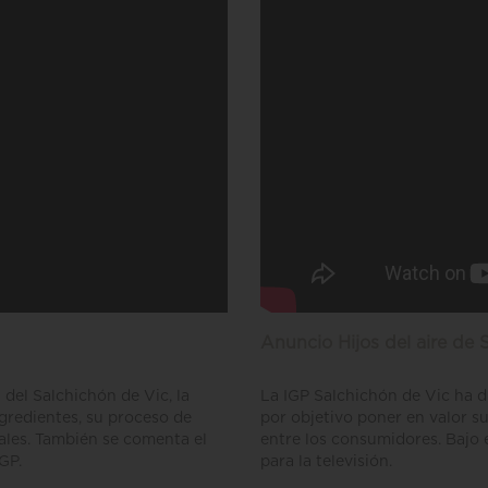
Anuncio Hijos del aire de 
a del Salchichón de Vic, la
La IGP Salchichón de Vic ha 
ngredientes, su proceso de
por objetivo poner en valor s
ales. También se comenta el
entre los consumidores. Bajo e
GP.
para la televisión.