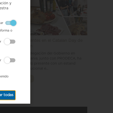
ación y
estra
ivar
aforma o
da
Presentes en el Catalan Day de
ivar
Berlín
ic IGP
La Delegación del Gobierno en
ada
Alemania, junto con PRODECA, ha
rada en
ivar
estado presente con un estand
institucional e...
tenido
Leer
r todas