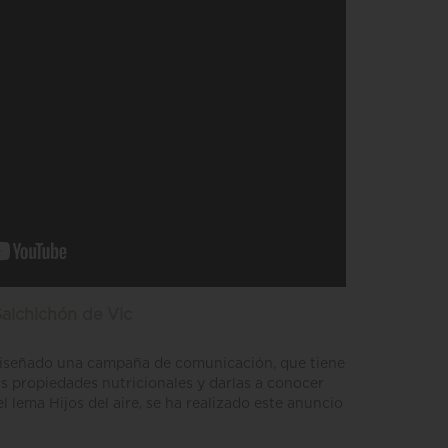
Salchichón de Vic
diseñado una campaña de comunicación, que tiene
us propiedades nutricionales y darlas a conocer
l lema Hijos del aire, se ha realizado este anuncio