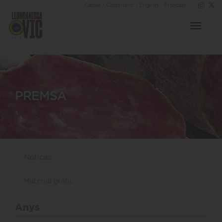
·
·
·
Català
Castellano
English
Français
Toggle
navigat
PREMSA
Notícies
Material gràfic
Anys