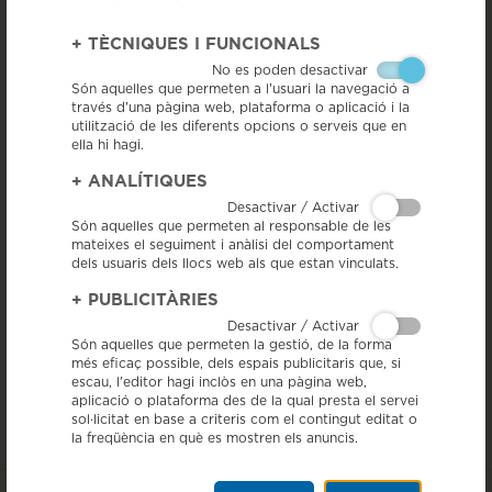
Premis Nacionals de Recerca
+
TÈCNIQUES I FUNCIONALS
< Tornar a veure totes les notícies
No es poden desactivar
Són aquelles que permeten a l'usuari la navegació a
través d'una pàgina web, plataforma o aplicació i la
utilització de les diferents opcions o serveis que en
ella hi hagi.
+
ANALÍTIQUES
Desactivar / Activar
Són aquelles que permeten al responsable de les
mateixes el seguiment i anàlisi del comportament
dels usuaris dels llocs web als que estan vinculats.
15/10/18 - La IGP Llonganissa de Vic va participar ahir en l'acte
+
PUBLICITÀRIES
d'entrega dels Premis Nacionals de Recerca, que reconeixen les
diverses facetes tant de l’activitat investigadora com de les iniciatives
Desactivar / Activar
de comunicació i divulgació científica, de mecenatge científic i de
Són aquelles que permeten la gestió, de la forma
cooperació pública i privada en projectes d’R+D a Catalunya. Aquests
més eficaç possible, dels espais publicitaris que, si
guardons els convoca
la Generalitat i la Fundació Catalana per a la
escau, l'editor hagi inclòs en una pàgina web,
Recerca i la Innovació (FCRIi).
aplicació o plataforma des de la qual presta el servei
La IGP hi va col·laborar amb material promocional i producte per al
sol·licitat en base a criteris com el contingut editat o
refrigeri final que es va oferir als assistents i als guardonats.
la freqüència en què es mostren els anuncis.