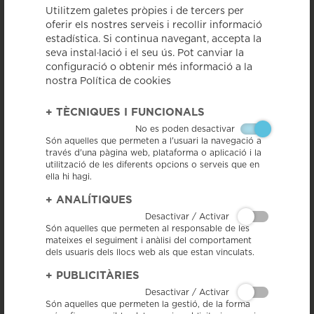
Utilitzem galetes pròpies i de tercers per
campanya Nadal promoció
oferir els nostres serveis i recollir informació
productes IGP i DOP
estadística. Si continua navegant, accepta la
seva instal·lació i el seu ús. Pot canviar la
< Tornar a veure totes les notícies
configuració o obtenir més informació a la
nostra Política de cookies
+
TÈCNIQUES I FUNCIONALS
No es poden desactivar
Són aquelles que permeten a l'usuari la navegació a
través d'una pàgina web, plataforma o aplicació i la
utilització de les diferents opcions o serveis que en
ella hi hagi.
+
ANALÍTIQUES
21/12/15 - El Departament d’Agricultura, Ramaderia, Pesca i Alimentació
Desactivar / Activar
ha llançat avui una campanya als mitjans de comunicació per animar el
consum de productes amb distintiu de qualitat durant les festes de
Són aquelles que permeten al responsable de les
Nadal. Es tracta d’un anunci de 20 segons per a televisió del segell de
mateixes el seguiment i anàlisi del comportament
les DOP i IGP i on participa la Llonganissa de Vic.
dels usuaris dels llocs web als que estan vinculats.
Amb aquesta campanya s’espera potenciar el segell de les DOP/IGPs
+
PUBLICITÀRIES
Catalanes, reforçar la seva imatge i prioritzar el consum, al mateix temps
que es pretén explicar més i millor les característiques d’aquests
Desactivar / Activar
productes i els beneficis que suposen per a contribuir als bons hàbits
Són aquelles que permeten la gestió, de la forma
alimentaris d’una dieta associada a productes de qualitat i directament