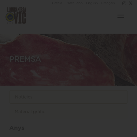
·
·
·
Català
Castellano
English
Français
Toggle
navigat
PREMSA
Notícies
Material gràfic
Anys