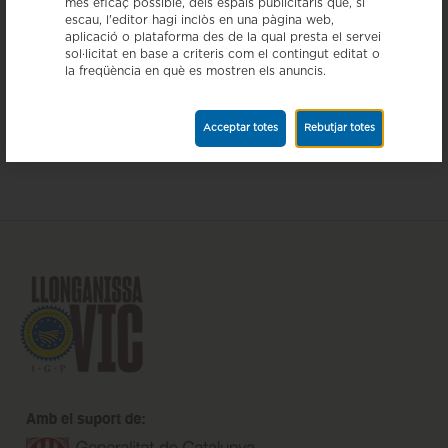
més eficaç possible, dels espais publicitaris que, si
vinculats a la dieta mediterrània.
escau, l'editor hagi inclòs en una pàgina web,
aplicació o plataforma des de la qual presta el servei
L'espot s’emetrà durant 10 dies, del 21 al 30 de desembre, en horaris de
sol·licitat en base a criteris com el contingut editat o
màxima audiència pels canals de la CRTC ( TV3,Canal 33, 3/24) i el
la freqüència en què es mostren els anuncis.
grup Godó i PuntAvuiTv, a més d'un vídeo de 3.14min per als suports
digitals dels mateixos grups. L’anunci es va enregistrar al Món San
Benet, a Sant Fruitós de Bages i amb la participació del grup musical
Blaumut.
Acceptar totes
Rebutjar totes
Vegeu anunci aquí