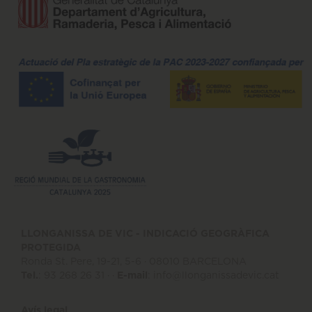
LLONGANISSA DE VIC - INDICACIÓ GEOGRÀFICA
PROTEGIDA
Ronda St. Pere, 19-21, 5-6 · 08010 BARCELONA
Tel.
: 93 268 26 31 · ·
E-mail
:
info@llonganissadevic.cat
Avís legal