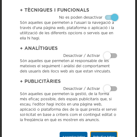
Llonganissa de Vic, l'embotit
+
TÈCNIQUES I FUNCIONALS
de luxe
No es poden desactivar
Són aquelles que permeten a l'usuari la navegació a
través d'una pàgina web, plataforma o aplicació i la
< Tornar a veure totes les notícies
utilització de les diferents opcions o serveis que en
ella hi hagi.
+
ANALÍTIQUES
Desactivar / Activar
Són aquelles que permeten al responsable de les
mateixes el seguiment i anàlisi del comportament
dels usuaris dels llocs web als que estan vinculats.
+
PUBLICITÀRIES
Desactivar / Activar
Vadegust, el diari dels productes de qualitat arrelats a un territori
Són aquelles que permeten la gestió, de la forma
concret de Catalunya, ha fet un reportatge a la IGP Llonganissa de Vic,
més eficaç possible, dels espais publicitaris que, si
per parlar de la seva història, procés d
'elaboració, característiques,
producció, empreses que formen part d'aquesta
IGP
, etc.
escau, l'editor hagi inclòs en una pàgina web,
aplicació o plataforma des de la qual presta el servei
Llegir reportatge
sol·licitat en base a criteris com el contingut editat o
la freqüència en què es mostren els anuncis.