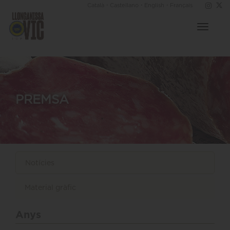
·
·
·
Català
Castellano
English
Français
Toggle
navigat
PREMSA
Notícies
Material gràfic
Anys