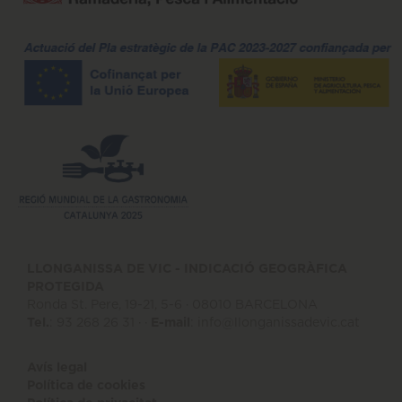
LLONGANISSA DE VIC - INDICACIÓ GEOGRÀFICA
PROTEGIDA
Ronda St. Pere, 19-21, 5-6 · 08010 BARCELONA
Tel.
: 93 268 26 31 · ·
E-mail
:
info@llonganissadevic.cat
Avís legal
Política de cookies