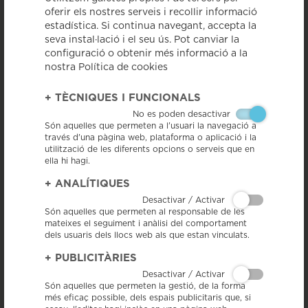
oferir els nostres serveis i recollir informació
Premis del Concurs
estadística. Si continua navegant, accepta la
blocDOCat
seva instal·lació i el seu ús. Pot canviar la
configuració o obtenir més informació a la
< Tornar a veure totes les notícies
nostra Política de cookies
+
TÈCNIQUES I FUNCIONALS
No es poden desactivar
Són aquelles que permeten a l'usuari la navegació a
través d'una pàgina web, plataforma o aplicació i la
utilització de les diferents opcions o serveis que en
ella hi hagi.
+
ANALÍTIQUES
Desactivar / Activar
Ahir al vespre es va celebrar la gala de lliurament de premis del IV
Són aquelles que permeten al responsable de les
Concurs BlocDOCat al millor bloc vitivinícola català i al millor post
sobre vi català fet fora de Catalunya, amb la participació de la IGP
mateixes el seguiment i anàlisi del comportament
Llonganissa de Vic en el tast de productes que s’ha fet durant la
dels usuaris dels llocs web als que estan vinculats.
gala.
+
PUBLICITÀRIES
8/07/14 – La IGP Llonganissa de Vic continua les seves col·laboracions
Desactivar / Activar
amb altres entitats, en aquesta ocasió ha estat present en l’aperitiu-
degustació de productes catalans amb Indicació Geogràfica i de Qualitat
Són aquelles que permeten la gestió, de la forma
i de vins DO Catalunya, que s’ha celebrat durant l’entrega dels
més eficaç possible, dels espais publicitaris que, si
guardons BlocDOCat, que van premiar el millor bloc vitivinícola català i