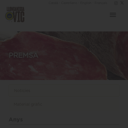
·
·
·
Català
Castellano
English
Français
Toggle
navigat
PREMSA
Notícies
Material gràfic
Anys