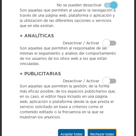
No se pueden desactivar
Son aquellas que permiten al usuario la navegación a
través de una página web, plataforma o aplicación y
la utilización de las diferentes opciones o servicios
que en ella existan.
El Ministerio de Agricultura, Pesca y Alimentación ha reeditado una
serie de materiales promocionales relacionados con las
+
ANALÍTICAS
Denominaciones de Origen Protegidas e Indicaciones Geográficas
Protegidas de diversas familias de productos que están reconocidos por
Desactivar / Activar
la Unión Europea.
Son aquellas que permiten al responsable de las
mismas el seguimiento y análisis del comportamiento
Esta acción tiene como objetivo dar a conocer y promocionar los
de los usuarios de los sitios web a los que están
diversos productos españoles con Denominación de Origen Protegida
vinculadas.
(DOP) e Indicación Geográfica Protegida (IGP) en ferias de
alimentación, en actos promocionales y en la web para que puedan ser
+
PUBLICITARIAS
descargados por los usuarios.
Desactivar / Activar
Podéis
Son aquellas que permiten la gestión, de la forma
consultar el mapa
más eficaz posible, de los espacios publicitarios que,
donde en figura la IGP Salchichón de Vic.
en su caso, el editor haya incluido en una página
web, aplicación o plataforma desde la que presta el
servicio solicitado en base a criterios como el
contenido editado o la frecuencia en la que se
muestran los anuncios.
Aceptar todas
Rechazar todas