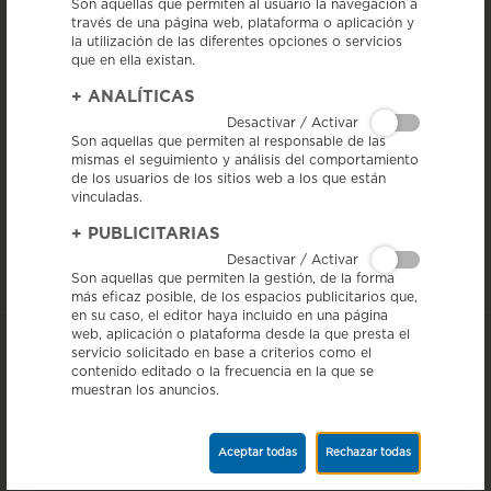
Son aquellas que permiten al usuario la navegación a
través de una página web, plataforma o aplicación y
la utilización de las diferentes opciones o servicios
que en ella existan.
+
ANALÍTICAS
Desactivar / Activar
5/12/13 – El Gremio de Hostelería de Osona, la Fundación Osona
Son aquellas que permiten al responsable de las
Gastronomía y el Ayuntamiento de Vic han organizado el primero de
mismas el seguimiento y análisis del comportamiento
los actos del Mercado Medieval de Vic, la cena con el título: “Menú de
de los usuarios de los sitios web a los que están
la corte de Fernando I de Nápoles, de finales del siglo XV”. La
vinculadas.
elaboración de la cena, que ha querido ser una reproducción
organoléptica, ha ido a cargo de cocineros del Gremio de Hostelería de
+
PUBLICITARIAS
Osona, que elaboraron los platos con la máxima fidelidad y gustos de la
época. Entre los ingredientes que se usaron se encontraba producto de
Desactivar / Activar
la IGP Salchichón de Vic.
Son aquellas que permiten la gestión, de la forma
más eficaz posible, de los espacios publicitarios que,
en su caso, el editor haya incluido en una página
web, aplicación o plataforma desde la que presta el
servicio solicitado en base a criterios como el
contenido editado o la frecuencia en la que se
muestran los anuncios.
Aceptar todas
Rechazar todas