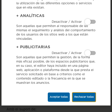
la utilización de las diferentes opciones o servicios
que en ella existan.
+
ANALÍTICAS
Desactivar / Activar
6/12/15 - El periódico Ara, dentro del especial
Alimentació amb Qualitat
Son aquellas que permiten al responsable de las
Catalana
, publica hoy una entrevista con el presidente de la IGP
mismas el seguimiento y análisis del comportamiento
Salchichón de Vic, David Garcia-Gassull, en donde se comentan temas
de los usuarios de los sitios web a los que están
como las características del producto, las empresas que forman parte de
su Consejo Regulador o cuáles son los últimos datos de facturación.
vinculadas.
Leer aquí entrevista
+
PUBLICITARIAS
Desactivar / Activar
Son aquellas que permiten la gestión, de la forma
más eficaz posible, de los espacios publicitarios que,
en su caso, el editor haya incluido en una página
web, aplicación o plataforma desde la que presta el
servicio solicitado en base a criterios como el
contenido editado o la frecuencia en la que se
muestran los anuncios.
Aceptar todas
Rechazar todas