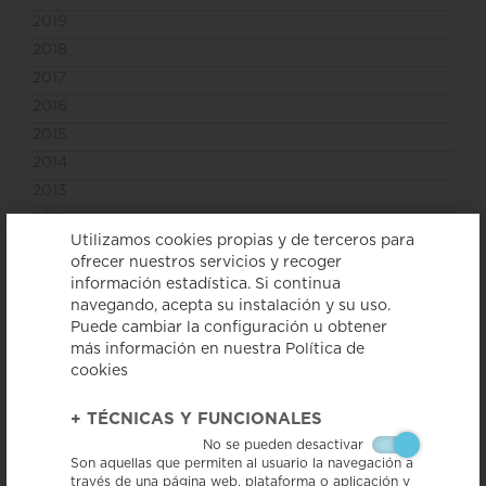
2019
2018
2017
2016
2015
2014
2013
2012
Utilizamos cookies propias y de terceros para
2011
ofrecer nuestros servicios y recoger
información estadística. Si continua
Entrevista al presidente de la
navegando, acepta su instalación y su uso.
IGP, David Garcia-Gassull
Puede cambiar la configuración u obtener
más información en nuestra Política de
< Volver a ver todas las noticias
cookies
+
TÉCNICAS Y FUNCIONALES
No se pueden desactivar
Son aquellas que permiten al usuario la navegación a
través de una página web, plataforma o aplicación y