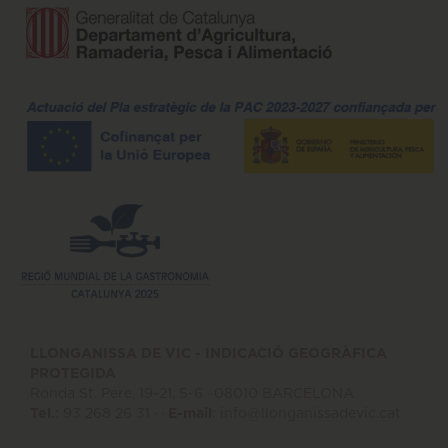
LLONGANISSA DE VIC - INDICACIÓ GEOGRÀFICA
PROTEGIDA
Ronda St. Pere, 19-21, 5-6 · 08010 BARCELONA
Tel.
: 93 268 26 31 · ·
E-mail
:
info@llonganissadevic.cat