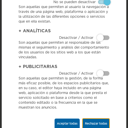
No se pueden desactivar
Son aquellas que permiten al usuario la navegación a
través de una página web, plataforma o aplicación y
la utilización de las diferentes opciones o servicios
que en ella existan.
4/12/15 - El Gremio de Hosteleria de Osona ha organizado, junto con el
+
ANALÍTICAS
Ayuntamiento de Vic, la VII edición de la Cena Mediaval, el primero de
los actos del Mercado Mediaval, que se celebra en la ciudad de Vic una
Desactivar / Activar
vez al año.
Son aquellas que permiten al responsable de las
mismas el seguimiento y análisis del comportamiento
Antoni Riera, catedrático de Historia Medieval de la Universidad de
de los usuarios de los sitios web a los que están
Barcelona (UB) y miembro del Observatorio de la Alimentación, ha sido
vinculadas.
quién ha guiado el proceso de preparación, la confección y la
presentación de la comida. La elaboración de las comidas ha ido a cargo
de los cocineros del Gremio de Hostelería de Osona, que elaboraron los
+
PUBLICITARIAS
platos con la misma fidelidad y gustos del siglo XIV. Los productos de la
Desactivar / Activar
IGP Salchichón de Vic han vuelto a tener un papel destacado en este
Son aquellas que permiten la gestión, de la forma
acto.
más eficaz posible, de los espacios publicitarios que,
en su caso, el editor haya incluido en una página
web, aplicación o plataforma desde la que presta el
servicio solicitado en base a criterios como el
contenido editado o la frecuencia en la que se
muestran los anuncios.
Aceptar todas
Rechazar todas