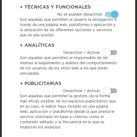
+
TÉCNICAS Y FUNCIONALES
No se pueden desactivar
Son aquellas que permiten al usuario la navegación a
través de una página web, plataforma o aplicación y
la utilización de las diferentes opciones o servicios
que en ella existan.
La IGP ha participado en la 25ª edición de la feria Womex World Music
Expo, que ha tenido lugar del 23 al 27 de octubre en la ciudad
+
ANALÍTICAS
finlandesa de Tampere para promocionar el Salchichón de Vic entre los
asistentes.
Desactivar / Activar
Son aquellas que permiten al responsable de las
El programa de la feria iha incluido ponencias, conferencias,
mismas el seguimiento y análisis del comportamiento
'showcases', talleres, entrega de premios y proyecciones de películas y
de los usuarios de los sitios web a los que están
ha reunido a más de 2.600 profesionales de 90 países diferentes.
vinculadas.
Un año más, el sector de la música de Cataluña ha contado con un
+
PUBLICITARIAS
estand en
Womex
, bajo su marca de
internacionalización
Catalan
Artes
Music, un
espacio de trabajo y de
Desactivar / Activar
exhibición abierto a los diferentes profesionales del sector diseñado
Son aquellas que permiten la gestión, de la forma
porque puedan reunirse, realizar encuentros con homólogos otros
más eficaz posible, de los espacios publicitarios que,
países y exponer la variedad y vitalidad de la escena catalana. En este
en su caso, el editor haya incluido en una página
espacio se ha desarrollado una acción de
networking
en colaboración
web, aplicación o plataforma desde la que presta el
con la marca
CatalanFood
.
servicio solicitado en base a criterios como el
contenido editado o la frecuencia en la que se
muestran los anuncios.