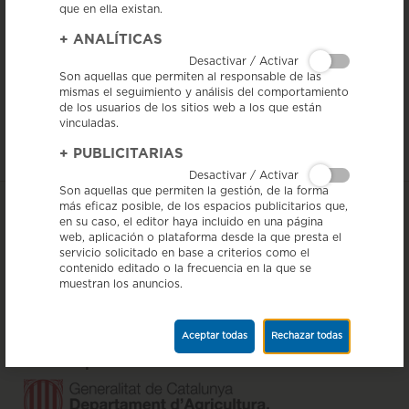
que en ella existan.
+
ANALÍTICAS
Desactivar / Activar
Son aquellas que permiten al responsable de las
El nº 195 de la revista Cuina, correspondiente al mes de diciembre ha
mismas el seguimiento y análisis del comportamiento
publicado un reportaje sobre las IGP catalanas, en que aparece lel
de los usuarios de los sitios web a los que están
Salchichón de Vic.
vinculadas.
Ver reportaje
+
PUBLICITARIAS
Desactivar / Activar
Son aquellas que permiten la gestión, de la forma
más eficaz posible, de los espacios publicitarios que,
en su caso, el editor haya incluido en una página
web, aplicación o plataforma desde la que presta el
servicio solicitado en base a criterios como el
contenido editado o la frecuencia en la que se
muestran los anuncios.
Aceptar todas
Rechazar todas