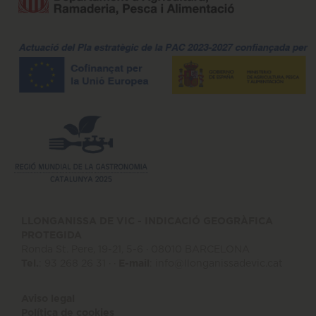
LLONGANISSA DE VIC - INDICACIÓ GEOGRÀFICA
PROTEGIDA
Ronda St. Pere, 19-21, 5-6 · 08010 BARCELONA
Tel.
: 93 268 26 31 · ·
E-mail
:
info@llonganissadevic.cat
Aviso legal
Política de cookies