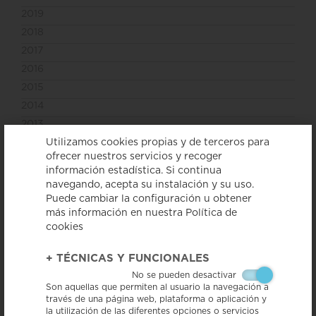
2019
2018
2017
2016
2015
2014
2013
2012
Utilizamos cookies propias y de terceros para
ofrecer nuestros servicios y recoger
2011
información estadística. Si continua
navegando, acepta su instalación y su uso.
La revista Cuina publica un
Puede cambiar la configuración u obtener
reportaje sobre las IGP
más información en nuestra Política de
cookies
< Volver a ver todas las noticias
+
TÉCNICAS Y FUNCIONALES
No se pueden desactivar
Son aquellas que permiten al usuario la navegación a
través de una página web, plataforma o aplicación y
la utilización de las diferentes opciones o servicios