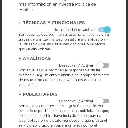
más información en nuestra Política de
cookies
+
TÉCNICAS Y FUNCIONALES
No se pueden desactivar
Son aquellas que permiten al usuario la navegación a
18/06/26 – El Consejo Regulador de la IGP Salchichón de Vic ha
través de una página web, plataforma o aplicación y
patrocinado un año más como patrocinador del Premio Especial Osona-
Banco Sabadell, una jornada dedicada este año a la bioseguridad en el
la utilización de las diferentes opciones o servicios
sector porcino bajo el lema "Bioseguridad: proteger las granjas,
que en ella existan.
preservar el sector".
+
ANALÍTICAS
El acto se celebró el jueves 18 de junio de 2026, en la Sala Sert del
Desactivar / Activar
Edificio El Sucre de Vic, y reunió a profesionales del sector ganadero,
representantes institucionales y expertos en sanidad animal.
Son aquellas que permiten al responsable de las
La jornada contó con una conferencia técnica a cargo de las veterinarias
mismas el seguimiento y análisis del comportamiento
Cristina Palacio Grau y Vicens Enrique-Tarancón, coordinadores del GSP
de los usuarios de los sitios web a los que están
Lleida, quienes profundizaron en la importancia de la bioseguridad
vinculadas.
como herramienta clave para prevenir enfermedades, proteger las
explotaciones ganaderas y garantizar la sostenibilidad del sector
+
PUBLICITARIAS
porcino. Posteriormente, tuvo lugar la entrega del Premio Especial
Osona-Banco Sabadell 2026, en la que se reconoció a diversas
Desactivar / Activar
explotaciones destacadas en distintas categorías.
Son aquellas que permiten la gestión, de la forma
más eficaz posible, de los espacios publicitarios que,
En el marco de nuestro patrocinio, el Consejo Regulador contribuyó al
en su caso, el editor haya incluido en una página
refrigerio ofrecido a los asistentes al finalizar la jornada, ofreciendo
web, aplicación o plataforma desde la que presta el
bandejas de Salchichón de Vic IGP cortado en lonchas, que formaron
servicio solicitado en base a criterios como el
parte de la oferta gastronómica del acto. Estas bandejas estuvieron