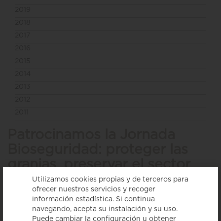
2019
2018
2017
2016
2015
2014
2013
2012
2011
Patrocinamos la Jornada
Bioseguridad: proteger las
granjas, preservar el sector
Utilizamos cookies propias y de terceros para
< Volver a ver todas las noticias
ofrecer nuestros servicios y recoger
información estadística. Si continua
navegando, acepta su instalación y su uso.
Puede cambiar la configuración u obtener