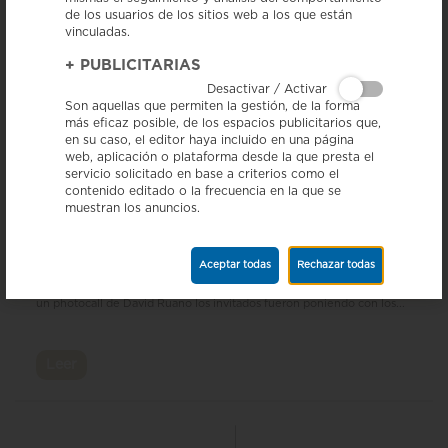
de los usuarios de los sitios web a los que están
Leer
vinculadas.
+
PUBLICITARIAS
Desactivar / Activar
Son aquellas que permiten la gestión, de la forma
más eficaz posible, de los espacios publicitarios que,
en su caso, el editor haya incluido en una página
web, aplicación o plataforma desde la que presta el
servicio solicitado en base a criterios como el
contenido editado o la frecuencia en la que se
muestran los anuncios.
El Salchichón de Vic felicita los 10 años de la revista
cultural Catorze
Aceptar todas
Rechazar todas
17/04/24- Ayer colaboramos en el acto celebrado en el CCCB de
celebración de los 10 años de la revista cultural catalana Catorze. Con
un photocall de David Ruano los invitados fueron poniendo con los...
Leer