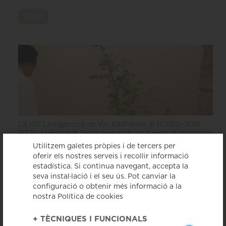
Llegir
La IGP Llonganissa de Vic s'adhereix al PCREG-2016
3/7/15 - La Pedrera de Barcelona va acollir ahir al vespre la cerimònia de
lliurament del títol obtingut per Catalunya de Regió Europea de la
Utilitzem galetes pròpies i de tercers per
Gastronomia 2016 (PCREG-2016 , impulsat pels departaments...
oferir els nostres serveis i recollir informació
estadística. Si continua navegant, accepta la
seva instal·lació i el seu ús. Pot canviar la
Llegir
configuració o obtenir més informació a la
nostra Política de cookies
+
TÈCNIQUES I FUNCIONALS