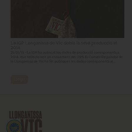
La IGP Longanissa de Vic dobla la seva producció el
2014
21/01/15 –La IGP ha publicat les dades de producció corresponents a
2014, que reflecteixen un creixement del 119% El Consell Regulador de
la Llonganissa de Vic ha fet públiques les dades corresponents al...
Llegir