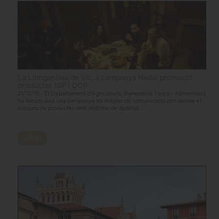
La Llonganissa de Vic, a campanya Nadal promoció
productes IGP i DOP
21/12/15 - El Departament d’Agricultura, Ramaderia, Pesca i Alimentació
ha llançat avui una campanya als mitjans de comunicació per animar el
consum de productes amb distintiu de qualitat...
Llegir