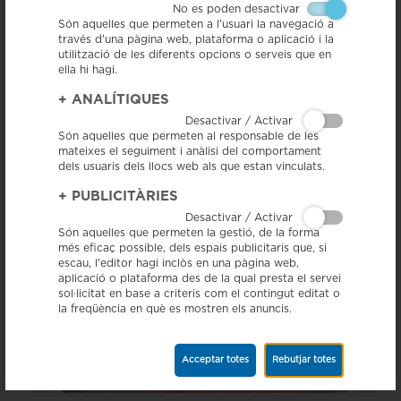
No es poden desactivar
Són aquelles que permeten a l'usuari la navegació a
través d'una pàgina web, plataforma o aplicació i la
utilització de les diferents opcions o serveis que en
ella hi hagi.
+
ANALÍTIQUES
La Llonganissa de Vic participa a la festa d'Estiu del
Cinema Català
Desactivar / Activar
3/7/15 - Ahir al vespre es va celebrar una nova edició de la festa d’Estiu
Són aquelles que permeten al responsable de les
del Cinema Català, organitzada per l’Acadèmia del Cinema Català, i que
mateixes el seguiment i anàlisi del comportament
ha comptat amb la...
dels usuaris dels llocs web als que estan vinculats.
+
PUBLICITÀRIES
Llegir
Desactivar / Activar
Són aquelles que permeten la gestió, de la forma
més eficaç possible, dels espais publicitaris que, si
escau, l'editor hagi inclòs en una pàgina web,
aplicació o plataforma des de la qual presta el servei
sol·licitat en base a criteris com el contingut editat o
la freqüència en què es mostren els anuncis.
Acceptar totes
Rebutjar totes