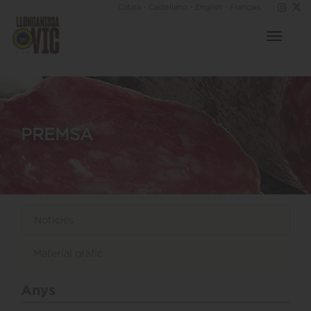
·
·
·
Català
Castellano
English
Français
Toggle
navigat
PREMSA
Notícies
Material gràfic
Anys